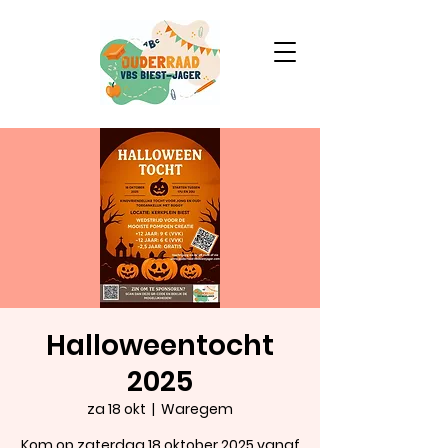
Halloweentocht
2025
za 18 okt
  |  
Waregem
Kom op zaterdag 18 oktober 2025 vanaf