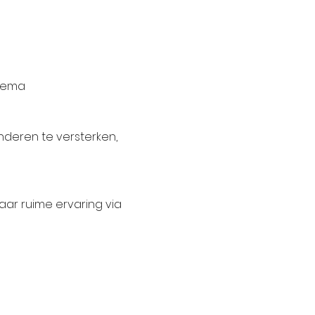
thema
inderen te versterken, 
ar ruime ervaring via 