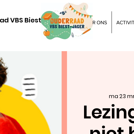
ad VBS Biest-Jager
HOME
OVER ONS
ACTIVI
ma 23 m
Lezin
niet 