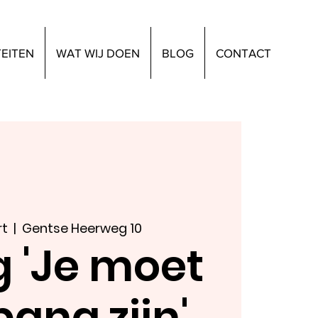
TEITEN
WAT WIJ DOEN
BLOG
CONTACT
rt
  |  
Gentse Heerweg 10
g 'Je moet
bang zijn'