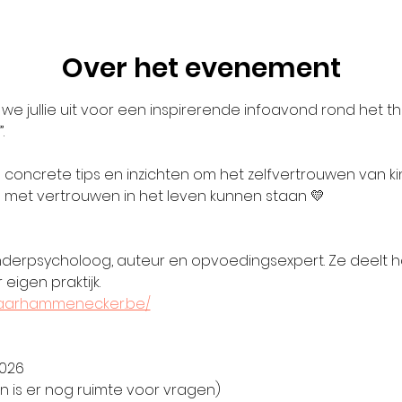
Over het evenement
 we jullie uit voor een inspirerende infoavond rond het 
.
 je concrete tips en inzichten om het zelfvertrouwen van k
 met vertrouwen in het leven kunnen staan 💛
derpsycholoog, auteur en opvoedingsexpert. Ze deelt ha
eigen praktijk.
klaarhammenecker.be/
2026
en is er nog ruimte voor vragen)