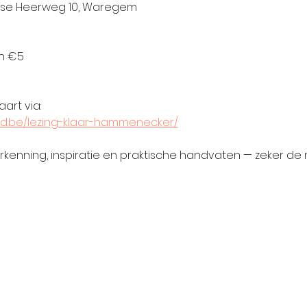
ntse Heerweg 10, Waregem
an €5
aart via:
fd.be/lezing-klaar-hammenecker/
enning, inspiratie en praktische handvaten — zeker de 