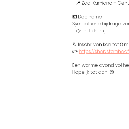
   📍 Zaal Kamiano – Ge
💶 Deelname
Symbolische bijdrage v
   👉 incl. drankje
📝 Inschrijven kan tot 8 m
👉 
https://shop.stamhoo
Een warme avond vol herk
Hopelijk tot dan! 😊