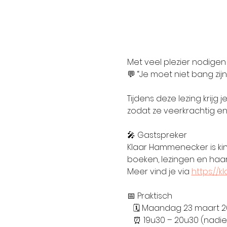
Met veel plezier nodigen
💬 “Je moet niet bang zijn”
Tijdens deze lezing krijg
zodat ze veerkrachtig en
🎤 Gastspreker
Klaar Hammenecker is kin
boeken, lezingen en haar 
Meer vind je via 
https://
📅 Praktisch
   🗓 Maandag 23 maart 
   ⏰ 19u30 – 20u30 (nadi