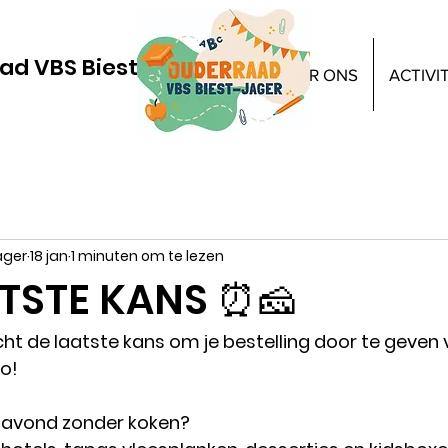
ad VBS Biest-Jager
HOME
OVER ONS
ACTIVI
ager
18 jan
1 minuten om te lezen
TSTE KANS ⏰🧀
ht de laatste kans om je bestelling door te geven 
Zo!
ge avond zonder koken?