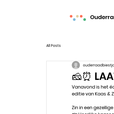
Ouderra
All Posts
ouderraadbiestj
🧀⏰ LAA
Vanavond is het éc
editie van Kaas & 
Zin in een gezelli