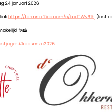
ag 24 januari 2026
link 
https://forms.office.com/e/kudTWv61hj
 (last c
akelijk! ✨🧀
stjager
#kaasenzo2026