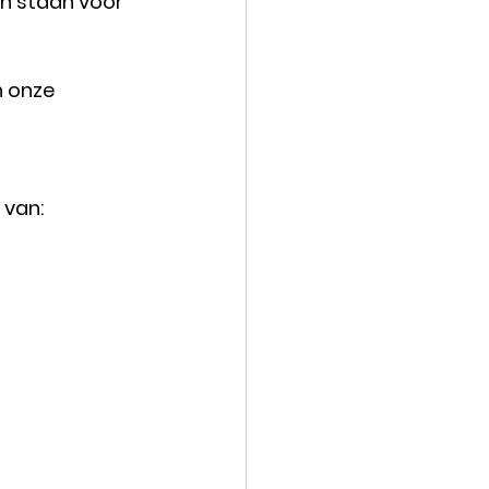
en staan voor 
n onze 
 van: