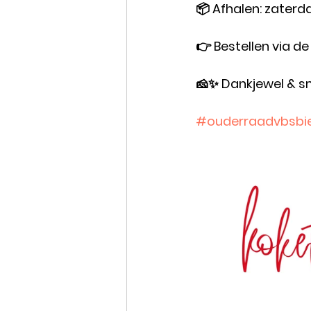
📦 Afhalen: zaterd
👉 Bestellen via de 
🧀✨ Dankjewel & sm
#ouderraadvbsbie