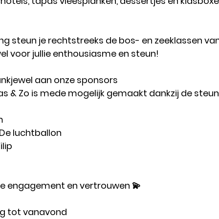
chotels, tapas vleesplanken, dessertjes en kidsbox
ling steun je rechtstreeks de bos- en zeeklassen va
wel voor jullie enthousiasme en steun!
ankjewel aan onze sponsors
as & Zo is mede mogelijk gemaakt dankzij de steun
m
 De luchtballon
ilip
llie engagement en vertrouwen 💫
og tot vanavond