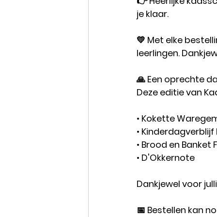
👉 Heerlijke kaass
je klaar.
💛 Met elke bestel
leerlingen. Dankje
🙏 Een oprechte d
Deze editie van Ka
• Kokette Warege
• Kinderdagverblijf
• Brood en Banket F
• D'Okkernote
Dankjewel voor ju
📅 Bestellen kan n