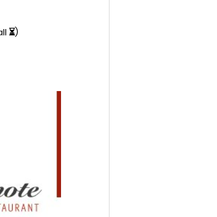
all ⏳)